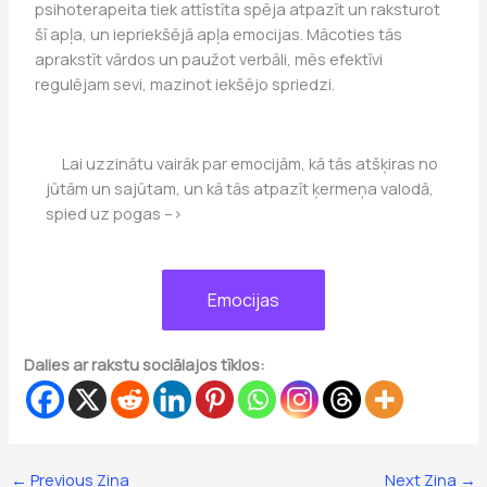
psihoterapeita tiek attīstīta spēja atpazīt un raksturot
šī apļa, un iepriekšējā apļa emocijas. Mācoties tās
aprakstīt vārdos un paužot verbāli, mēs efektīvi
regulējam sevi, mazinot iekšējo spriedzi.
Lai uzzinātu vairāk par emocijām, kā tās atšķiras no
jūtām un sajūtam, un kā tās atpazīt ķermeņa valodā,
spied uz pogas –>
Emocijas
Dalies ar rakstu sociālajos tīklos:
←
Previous Ziņa
Next Ziņa
→