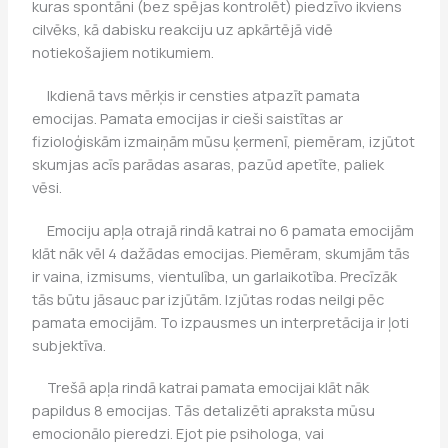
kuras spontāni (bez spējas kontrolēt) piedzīvo ikviens
cilvēks, kā dabisku reakciju uz apkārtējā vidē
notiekošajiem notikumiem.
Ikdienā tavs mērķis ir censties atpazīt pamata
emocijas. Pamata emocijas ir cieši saistītas ar
fizioloģiskām izmaiņām mūsu ķermenī, piemēram, izjūtot
skumjas acīs parādas asaras, pazūd apetīte, paliek
vēsi.
Emociju apļa otrajā rindā katrai no 6 pamata emocijām
klāt nāk vēl 4 dažādas emocijas. Piemēram, skumjām tās
ir vaina, izmisums, vientulība, un garlaikotība. Precīzāk
tās būtu jāsauc par izjūtām. Izjūtas rodas neilgi pēc
pamata emocijām. To izpausmes un interpretācija ir ļoti
subjektīva.
Trešā apļa rindā katrai pamata emocijai klāt nāk
papildus 8 emocijas. Tās detalizēti apraksta mūsu
emocionālo pieredzi. Ejot pie psihologa, vai