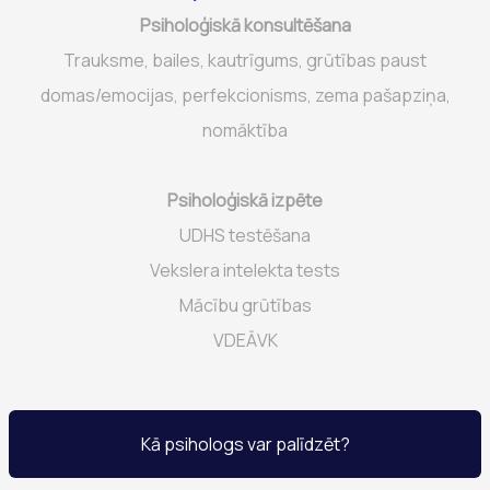
Psiholoģiskā konsultēšana
Trauksme, bailes, kautrīgums, grūtības paust
domas/emocijas, perfekcionisms, zema pašapziņa,
nomāktība
Psiholoģiskā izpēte
UDHS testēšana
Vekslera intelekta tests
Mācību grūtības
VDEĀVK
Kā psihologs var palīdzēt?