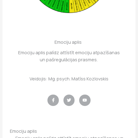
Emociju aplis
Emociju aplis palīdz attīstīt emociju atpazīšanas
un pašregulācijas prasmes.
Veidojis: Mg. psych. Matīss Kozlovskis
F
T
Y
a
w
o
c
i
u
e
t
t
b
t
u
o
e
b
o
r
e
k
-
f
Emociju aplis
Emociju aplis palīdz attīstīt emociju atpazīšanas un