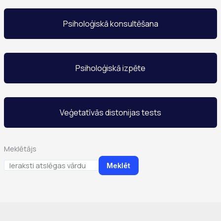
Psiholoģiskā konsultēšana
Psiholoģiskā izpēte
Veģetatīvās distonijas tests
Meklētājs
Meklēt