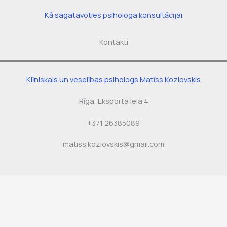
Kā sagatavoties psihologa konsultācijai
Kontakti
Klīniskais un veselības psihologs Matīss Kozlovskis
Rīga, Eksporta iela 4
+371 26385089
matiss.kozlovskis@gmail.com